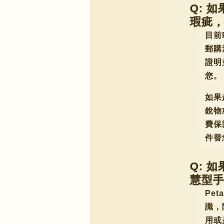
Q: 
瑕疵
目前
郵購
證明
您。
如果
銳物
費保
件替
Q: 
慧型
Pe
識，
用或