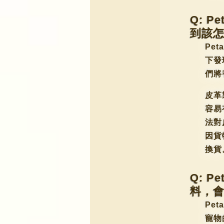
Q: 
到該
Pe
下發
們將
皮革
容易
法對
因貨
換貨
Q: 
料，
Pe
寵物