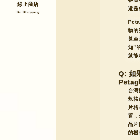
很高
線上商店
還是
Go Shopping
Pe
物的
甚至
知"
就能
Q: 
Peta
台灣
規格
片格
置，
晶片
的機