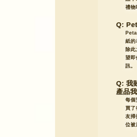
禮物
Q: 
Pe
紙的
除此
望即
訊。
Q: 
產品
每個
買了
友掃
位被