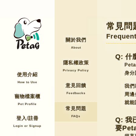
常見問
Frequent
關於我們
About
Q: 什
隱私權政策
Pe
Privacy Policy
身分
使用介紹
How to Use
意見回饋
我們
Feedbacks
周邊
寵物檔案櫃
就能
Pet Profile
常見問題
FAQs
登入/
註冊
Q: 
Login or
Signup
要Pet