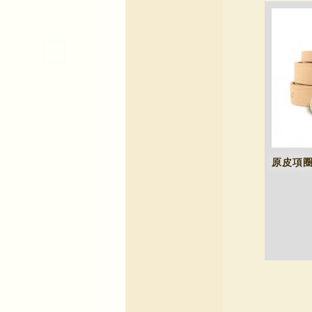
原皮項圈(