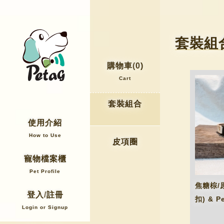
套裝組
購物車(
0
)
Cart
套裝組合
使用介紹
How to Use
皮項圈
寵物檔案櫃
Pet Profile
焦糖棕/
登入/
註冊
扣) & P
Login or
Signup