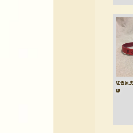
紅色原皮項
牌